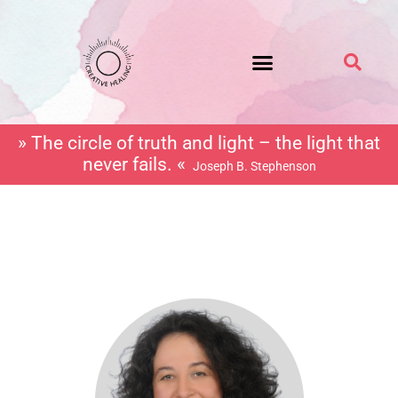
Zum
Inhalt
springen
» The circle of truth and light – the light that
never fails. «
Joseph B. Stephenson