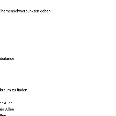
en Themenschwerpunkten geben.
nbalance
rkraum zu finden.
er Allee
uer Allee
Allee