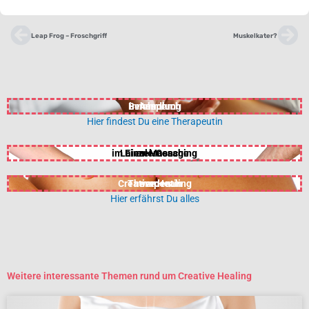
Zurück
Nä
Leap Frog – Froschgriff
Muskelkater?
Behandlung
in Anspruch
nehmen
Hier findest Du eine Therapeutin
im Einzel-Coaching
Laien-Massage
erlernen
Creative Healing
Therapeutin
werden
Hier erfährst Du alles
Weitere interessante Themen rund um Creative Healing