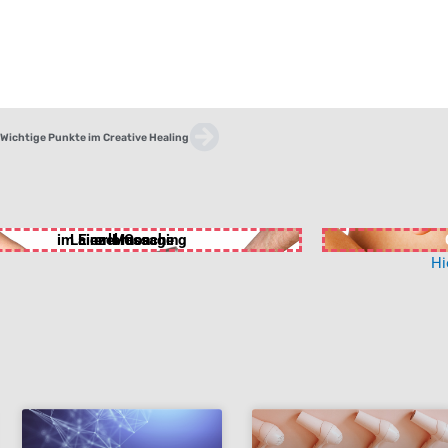
Nächster
Wichtige Punkte im Creative Healing
im Einzel-Coaching
Laien-Massage
erlernen
Hi