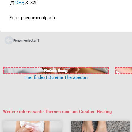
(*)
CHF
, S. 32f.
Foto: phenomenalphoto
Zurück
Fönen verboten?
in Anspruch
Behandlung
nehmen
Hier findest Du eine Therapeutin
Weitere interessante Themen rund um Creative Healing