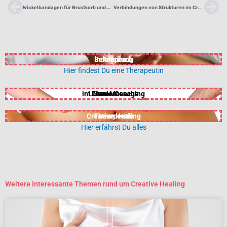
Zurück
Nä
Wickelbandagen für Brustkorb und Bauch
Verbindungen von Strukturen im Creative Healing
Behandlung
in Anspruch
nehmen
Hier findest Du eine Therapeutin
im Einzel-Coaching
Laien-Massage
erlernen
Creative Healing
Therapeutin
werden
Hier erfährst Du alles
Weitere interessante Themen rund um Creative Healing