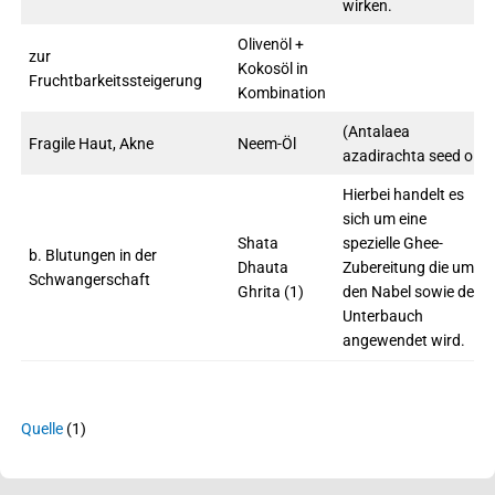
wirken.
Olivenöl +
zur
Kokosöl in
Fruchtbarkeitssteigerung
Kombination
(Antalaea
Fragile Haut, Akne
Neem-Öl
azadirachta seed oil)
Hierbei handelt es
sich um eine
Shata
spezielle Ghee-
b. Blutungen in der
Dhauta
Zubereitung die um
Schwangerschaft
Ghrita (1)
den Nabel sowie den
Unterbauch
angewendet wird.
Quelle
(1)