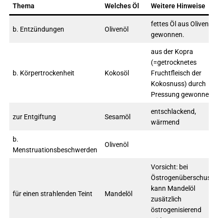
Thema
Welches Öl
Weitere Hinweise
fettes Öl aus Oliven
b. Entzündungen
Olivenöl
gewonnen.
aus der Kopra
(=getrocknetes
b. Körpertrockenheit
Kokosöl
Fruchtfleisch der
Kokosnuss) durch
Pressung gewonnen
entschlackend,
zur Entgiftung
Sesamöl
wärmend
b.
Olivenöl
Menstruationsbeschwerden
Vorsicht: bei
Östrogenüberschuss
kann Mandelöl
für einen strahlenden Teint
Mandelöl
zusätzlich
östrogenisierend