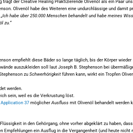
ägt der Creative Healing Praktizierende Olivenöl als ein Paar un
nson. Olivenöl habe des Weiteren eine undurchlässige und damit pr
:
„Ich habe über 250.000 Menschen behandelt und habe meines Wis
l zu.“
son empfiehlt diese Bäder so lange täglich, bis der Körper wieder s
nwände auszukleiden soll laut Joseph B. Stephenson bei übermäßi
 Stephenson zu
Schwerhörigkeit
führen kann, wirkt ein Tropfen Oliven
det werden.
eich sein, weil es die Verkrustung löst.
r
Application 37
möglicher
Ausfluss
mit Olivenöl behandelt werden k
e Flüssigkeit in den Gehörgang, ohne vorher abgeklärt zu haben, dass
n Empfehlungen ein Ausflug in die Vergangenheit (und heute nicht