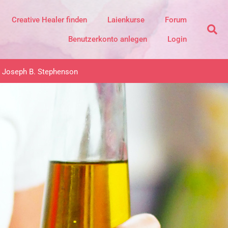
Creative Healer finden
Laienkurse
Forum
Benutzerkonto anlegen
Login
Joseph B. Stephenson