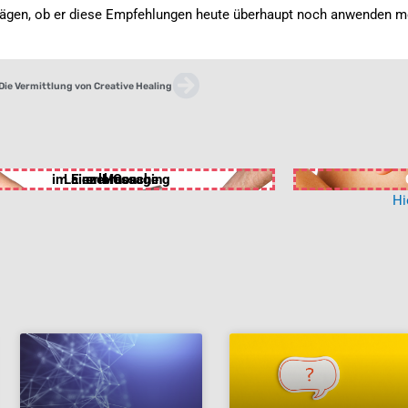
ägen, ob er diese Empfehlungen heute überhaupt noch anwenden m
Nächster
Die Vermittlung von Creative Healing
im Einzel-Coaching
Laien-Massage
erlernen
Hi