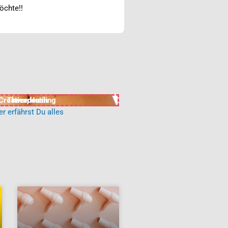
öchte!!
Creative Healing
Therapeutin
werden
er erfährst Du alles