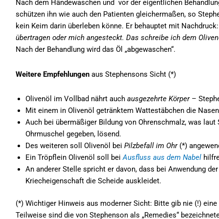
Nach dem Händewaschen und vor der eigentlichen Behandlung tr
schützen ihn wie auch den Patienten gleichermaßen, so Stephe
kein Keim darin überleben könne. Er behauptet mit Nachdruck
übertragen oder mich angesteckt. Das schreibe ich dem Olivenö
Nach der Behandlung wird das Öl „abgewaschen“.
Weitere Empfehlungen
aus Stephensons Sicht (*)
Olivenöl im Vollbad nährt auch
ausgezehrte Körper
– Stephen
Mit einem in Olivenöl getränktem Wattestäbchen die Nase
Auch bei übermäßiger Bildung von Ohrenschmalz, was laut
Ohrmuschel gegeben, lösend.
Des weiteren soll Olivenöl bei
Pilzbefall im Ohr
(*) angewen
Ein Tröpflein Olivenöl soll bei
Ausfluss aus dem Nabel
hilfr
An anderer Stelle spricht er davon, dass bei Anwendung de
Kriecheigenschaft die Scheide auskleidet.
(*) Wichtiger Hinweis aus moderner Sicht: Bitte gib nie (!) ein
Teilweise sind die von Stephenson als „Remedies“ bezeichnete