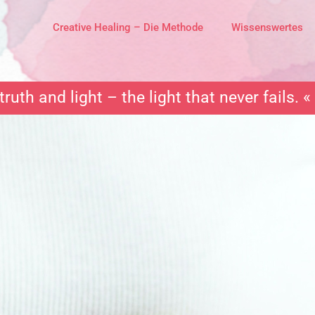
Creative Healing – Die Methode
Wissenswertes
truth and light – the light that never fails. «