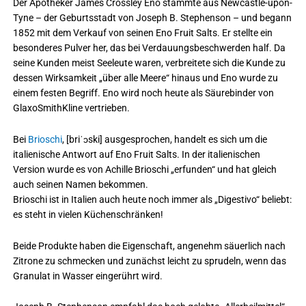
Der Apotheker James Crossley Eno stammte aus Newcastle-upon-
Tyne – der Geburtsstadt von Joseph B. Stephenson – und begann
1852 mit dem Verkauf von seinen Eno Fruit Salts. Er stellte ein
besonderes Pulver her, das bei Verdauungsbeschwerden half. Da
seine Kunden meist Seeleute waren, verbreitete sich die Kunde zu
dessen Wirksamkeit „über alle Meere“ hinaus und Eno wurde zu
einem festen Begriff. Eno wird noch heute als Säurebinder von
GlaxoSmithKline vertrieben.
Bei
Brioschi
, [briˈɔski] ausgesprochen, handelt es sich um die
italienische Antwort auf Eno Fruit Salts. In der italienischen
Version wurde es von Achille Brioschi „erfunden“ und hat gleich
auch seinen Namen bekommen.
Brioschi ist in Italien auch heute noch immer als „Digestivo“ beliebt:
es steht in vielen Küchenschränken!
Beide Produkte haben die Eigenschaft, angenehm säuerlich nach
Zitrone zu schmecken und zunächst leicht zu sprudeln, wenn das
Granulat in Wasser eingerührt wird.