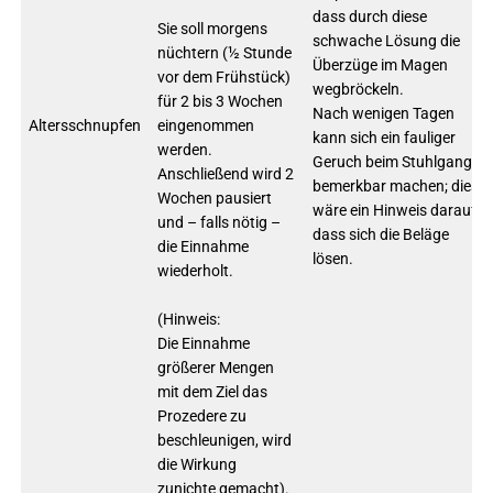
dass durch diese
Sie soll morgens
schwache Lösung die
nüchtern (½ Stunde
Überzüge im Magen
vor dem Frühstück)
wegbröckeln.
für 2 bis 3 Wochen
Nach wenigen Tagen
Altersschnupfen
eingenommen
kann sich ein fauliger
werden.
Geruch beim Stuhlgang
Anschließend wird 2
bemerkbar machen; dies
Wochen pausiert
wäre ein Hinweis darauf,
und – falls nötig –
dass sich die Beläge
die Einnahme
lösen.
wiederholt.
(Hinweis:
Die Einnahme
größerer Mengen
mit dem Ziel das
Prozedere zu
beschleunigen, wird
die Wirkung
zunichte gemacht).