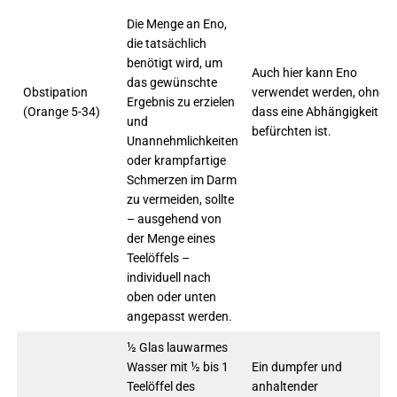
Die Menge an Eno,
die tatsächlich
benötigt wird, um
Auch hier kann Eno
das gewünschte
Obstipation
verwendet werden, ohne
Ergebnis zu erzielen
(Orange 5-34)
dass eine Abhängigkeit zu
und
befürchten ist.
Unannehmlichkeiten
oder krampfartige
Schmerzen im Darm
zu vermeiden, sollte
– ausgehend von
der Menge eines
Teelöffels –
individuell nach
oben oder unten
angepasst werden.
½ Glas lauwarmes
Wasser mit ½ bis 1
Ein dumpfer und
Teelöffel des
anhaltender