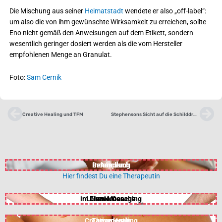
Die Mischung aus seiner
Heimatstadt
wendete er also „off-label“:
um also die von ihm gewünschte Wirksamkeit zu erreichen, sollte
Eno nicht gemäß den Anweisungen auf dem Etikett, sondern
wesentlich geringer dosiert werden als die vom Hersteller
empfohlenen Menge an Granulat.
Foto:
Sam Cernik
Zurück
Nä
Creative Healing und TFM
Stephensons Sicht auf die Schilddrüse
Behandlung
in Anspruch
nehmen
Hier findest Du eine Therapeutin
im Einzel-Coaching
Laien-Massage
erlernen
Creative Healing
Therapeutin
werden