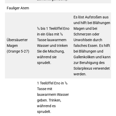
Fauliger Atem
Es löst Aufstoßen aus
und hilft bei Blähungen im
½ bis 1 Teelöffel Eno
Magen und bei
in ein Glas mit ½
Schmerzen oder
Übersäuerter
Tasse lauwarmem
Unwohlsein durch
Magen
Wasser und trinken
falsches Essen. Es hilft
(Orange 5-27)
Sie die Mischung,
bei Blähungen und
während sie
Gallenkoliken und kann
sprudelt.
zur Beruhigung des
Solarplexus verwendet
werden.
1 Teelöffel Eno in ½
Tasse mit
lauwarmem Wasser
geben. Trinken,
während es
sprudelt.