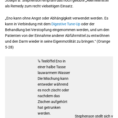
Joseph B. Stephenson empfahl das hoch gelobte „Allerheilmittel“
als Remedy zum recht vielseitigen Einsatz.
„Eno kann ohne Angst oder Abhängigkeit verwendet werden. Es
kann in Verbindung mit dem
Digestive Tune-Up
oder der
Behandlung bei Verstopfung eingenommen werden, und um den
Patienten von der Einnahme anderer Abführmittel zu entwöhnen
und den Darm wieder in seine Eigenmotilität zu bringen.“ (Orange
5-28)
¼ Teelöffel Eno in
einer halbe Tasse
lauwarmem Wasser
Die Mischung kann
entweder während
es noch zischt oder
nachdem das
Zischen aufgehört
hat getrunken
werden.
Stephenson stellt sich vor,