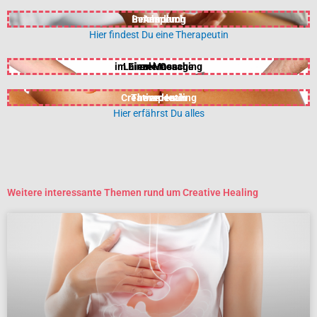
Behandlung
in Anspruch
nehmen
Hier findest Du eine Therapeutin
im Einzel-Coaching
Laien-Massage
erlernen
Creative Healing
Therapeutin
werden
Hier erfährst Du alles
Weitere interessante Themen rund um Creative Healing