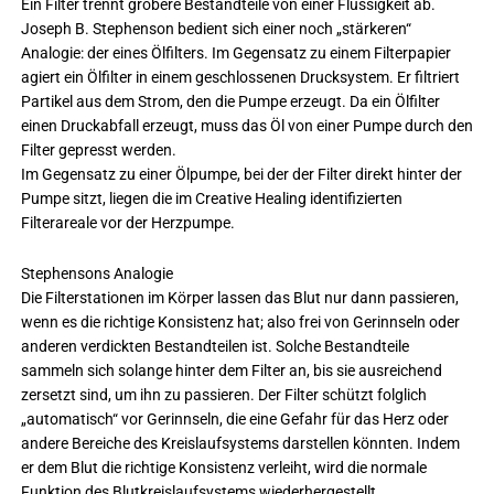
Ein Filter trennt gröbere Bestandteile von einer Flüssigkeit ab.
Joseph B. Stephenson bedient sich einer noch „stärkeren“
Analogie: der eines Ölfilters. Im Gegensatz zu einem Filterpapier
agiert ein Ölfilter in einem geschlossenen Drucksystem. Er filtriert
Partikel aus dem Strom, den die Pumpe erzeugt. Da ein Ölfilter
einen Druckabfall erzeugt, muss das Öl von einer Pumpe durch den
Filter gepresst werden.
Im Gegensatz zu einer Ölpumpe, bei der der Filter direkt hinter der
Pumpe sitzt, liegen die im Creative Healing identifizierten
Filterareale vor der Herzpumpe.
Stephensons Analogie
Die Filterstationen im Körper lassen das Blut nur dann passieren,
wenn es die richtige Konsistenz hat; also frei von Gerinnseln oder
anderen verdickten Bestandteilen ist. Solche Bestandteile
sammeln sich solange hinter dem Filter an, bis sie ausreichend
zersetzt sind, um ihn zu passieren. Der Filter schützt folglich
„automatisch“ vor Gerinnseln, die eine Gefahr für das Herz oder
andere Bereiche des Kreislaufsystems darstellen könnten. Indem
er dem Blut die richtige Konsistenz verleiht, wird die normale
Funktion des Blutkreislaufsystems wiederhergestellt.