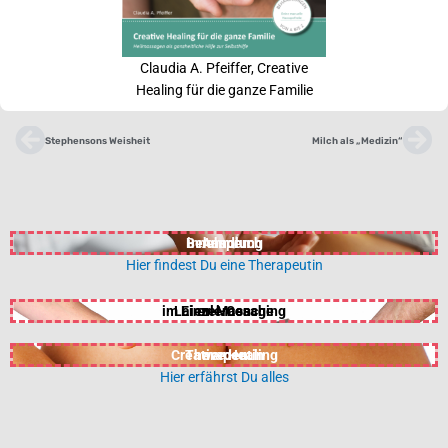
Claudia A. Pfeiffer, Creative
Healing für die ganze Familie
Zurück
Nä
Stephensons Weisheit
Milch als „Medizin“
Behandlung
in Anspruch
nehmen
Hier findest Du eine Therapeutin
im Einzel-Coaching
Laien-Massage
erlernen
Creative Healing
Therapeutin
werden
Hier erfährst Du alles