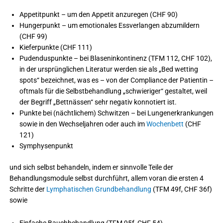
Appetitpunkt – um den Appetit anzuregen (CHF 90)
Hungerpunkt – um emotionales Essverlangen abzumildern
(CHF 99)
Kieferpunkte (CHF 111)
Pudenduspunkte – bei Blaseninkontinenz (TFM 112, CHF 102),
in der ursprünglichen Literatur werden sie als „Bed wetting
spots“ bezeichnet, was es – von der Compliance der Patientin –
oftmals für die Selbstbehandlung „schwieriger“ gestaltet, weil
der Begriff „Bettnässen“ sehr negativ konnotiert ist.
Punkte bei (nächtlichem) Schwitzen – bei Lungenerkrankungen
sowie in den Wechseljahren oder auch im
Wochenbett
(CHF
121)
Symphysenpunkt
und sich selbst behandeln, indem er sinnvolle Teile der
Behandlungsmodule selbst durchführt, allem voran die ersten 4
Schritte der
Lymphatischen Grundbehandlung
(TFM 49f, CHF 36f)
sowie
Einfache Bauchbehandlung (TFM 95f, CHF 54)