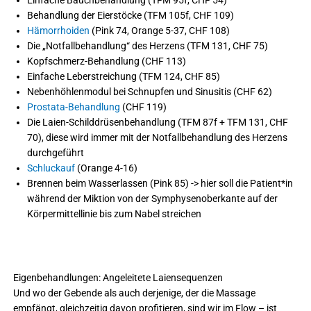
Behandlung der Eierstöcke (TFM 105f, CHF 109)
Hämorrhoiden
(Pink 74, Orange 5-37, CHF 108)
Die „Notfallbehandlung“ des Herzens (TFM 131, CHF 75)
Kopfschmerz-Behandlung (CHF 113)
Einfache Leberstreichung (TFM 124, CHF 85)
Nebenhöhlenmodul bei Schnupfen und Sinusitis (CHF 62)
Prostata-Behandlung
(CHF 119)
Die Laien-Schilddrüsenbehandlung (TFM 87f + TFM 131, CHF
70), diese wird immer mit der Notfallbehandlung des Herzens
durchgeführt
Schluckauf
(Orange 4-16)
Brennen beim Wasserlassen (Pink 85) -> hier soll die Patient*in
während der Miktion von der Symphysenoberkante auf der
Körpermittellinie bis zum Nabel streichen
Eigenbehandlungen: Angeleitete Laiensequenzen
Und wo der Gebende als auch derjenige, der die Massage
empfängt, gleichzeitig davon profitieren, sind wir im Flow – ist