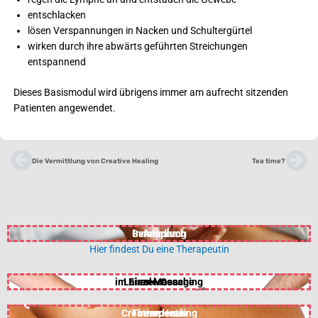
entschlacken
lösen Verspannungen in Nacken und Schultergürtel
wirken durch ihre abwärts geführten Streichungen
entspannend
Dieses Basismodul wird übrigens immer am aufrecht sitzenden
Patienten angewendet.
Zurück
Nä
Die Vermittlung von Creative Healing
Tea time?
Behandlung
in Anspruch
nehmen
Hier findest Du eine Therapeutin
im Einzel-Coaching
Laien-Massage
erlernen
Creative Healing
Therapeutin
werden