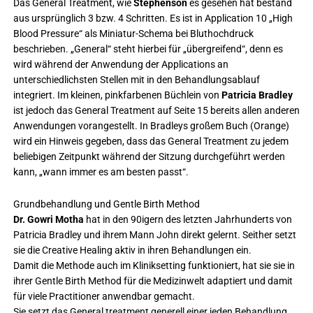
Das General Treatment, wie
Stephenson
es gesehen hat bestand
aus ursprünglich 3 bzw. 4 Schritten. Es ist in Application 10 „High
Blood Pressure“ als Miniatur-Schema bei Bluthochdruck
beschrieben. „General“ steht hierbei für „übergreifend“, denn es
wird während der Anwendung der Applications an
unterschiedlichsten Stellen mit in den Behandlungsablauf
integriert. Im kleinen, pinkfarbenen Büchlein von
Patricia Bradley
ist jedoch das General Treatment auf Seite 15 bereits allen anderen
Anwendungen vorangestellt. In Bradleys großem Buch (Orange)
wird ein Hinweis gegeben, dass das General Treatment zu jedem
beliebigen Zeitpunkt während der Sitzung durchgeführt werden
kann, „wann immer es am besten passt“.
Grundbehandlung und Gentle Birth Method
Dr. Gowri Motha
hat in den 90igern des letzten Jahrhunderts von
Patricia Bradley und ihrem Mann John direkt gelernt. Seither setzt
sie die Creative Healing aktiv in ihren Behandlungen ein.
Damit die Methode auch im Kliniksetting funktioniert, hat sie sie in
ihrer Gentle Birth Method für die Medizinwelt adaptiert und damit
für viele Practitioner anwendbar gemacht.
Sie setzt das General treatment generell einer jeden Behandlung