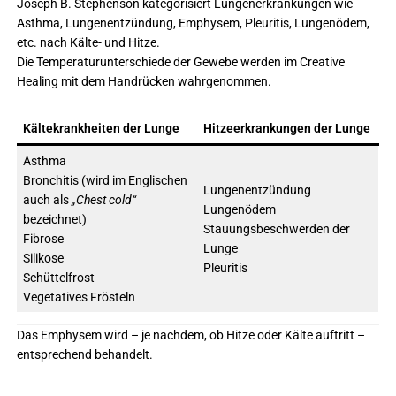
Joseph B. Stephenson kategorisiert Lungenerkrankungen wie
Asthma, Lungenentzündung, Emphysem, Pleuritis, Lungenödem,
etc. nach Kälte- und Hitze.
Die Temperaturunterschiede der Gewebe werden im Creative
Healing mit dem Handrücken wahrgenommen.
Kältekrankheiten der Lunge
Hitzeerkrankungen der Lunge
Asthma
Bronchitis (wird im Englischen
Lungenentzündung
auch als
„Chest cold“
Lungenödem
bezeichnet)
Stauungsbeschwerden der
Fibrose
Lunge
Silikose
Pleuritis
Schüttelfrost
Vegetatives Frösteln
Das Emphysem wird – je nachdem, ob Hitze oder Kälte auftritt –
entsprechend behandelt.