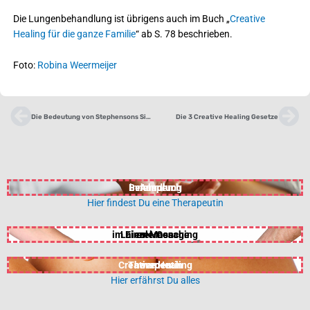
Die Lungenbehandlung ist übrigens auch im Buch „
Creative
Healing für die ganze Familie
“ ab S. 78 beschrieben.
Foto:
Robina Weermeijer
Zurück
Nä
Die Bedeutung von Stephensons Signet
Die 3 Creative Healing Gesetze
Behandlung
in Anspruch
nehmen
Hier findest Du eine Therapeutin
im Einzel-Coaching
Laien-Massage
erlernen
Creative Healing
Therapeutin
werden
Hier erfährst Du alles