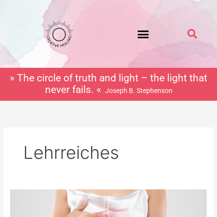
Zum
Inhalt
springen
» The circle of truth and light – the light that
never fails. «
Joseph B. Stephenson
Lehrreiches
Übelkeit
und
Erbrechen