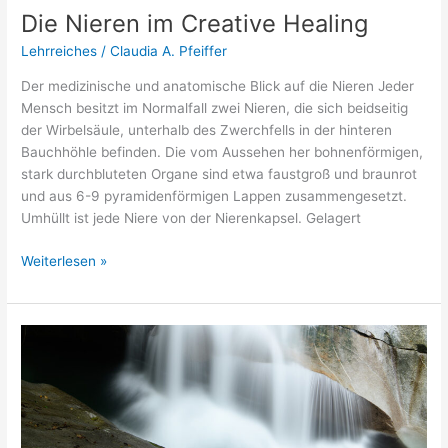
Die Nieren im Creative Healing
Lehrreiches
/
Claudia A. Pfeiffer
Der medizinische und anatomische Blick auf die Nieren Jeder
Mensch besitzt im Normalfall zwei Nieren, die sich beidseitig
der Wirbelsäule, unterhalb des Zwerchfells in der hinteren
Bauchhöhle befinden. Die vom Aussehen her bohnenförmigen,
stark durchbluteten Organe sind etwa faustgroß und braunrot
und aus 6-9 pyramidenförmigen Lappen zusammengesetzt.
Umhüllt ist jede Niere von der Nierenkapsel. Gelagert
Weiterlesen »
Alles
fließt
–
so
auch
Lymphe