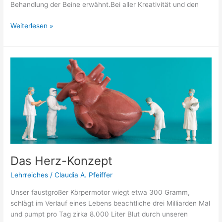
Behandlung der Beine erwähnt.Bei aller Kreativität und den
Weiterlesen »
Das
Herz-
Konzept
Das Herz-Konzept
Lehrreiches
/
Claudia A. Pfeiffer
Unser faustgroßer Körpermotor wiegt etwa 300 Gramm,
schlägt im Verlauf eines Lebens beachtliche drei Milliarden Mal
und pumpt pro Tag zirka 8.000 Liter Blut durch unseren